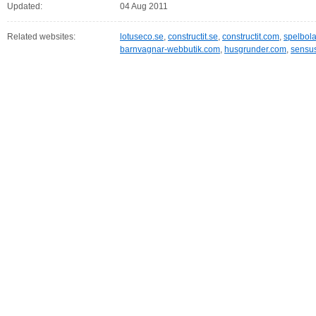
Updated:
04 Aug 2011
Related websites:
lotuseco.se
,
constructit.se
,
constructit.com
,
spelbol
barnvagnar-webbutik.com
,
husgrunder.com
,
sensus