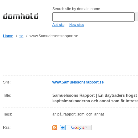
Search site by domain name:
-
Add site
New sites
Home
/
se
/
www.Samuelssonsrapport.se
Site:
www.Samuelssonsrapport.se
Samuelssons Rapport | En daytraders högst 
Title:
kapitalmarknaderna och annat som är intres
Tags:
är, på, rapport, som, och, annat
Rss: